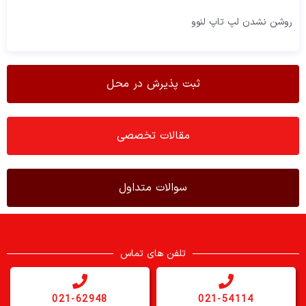
روشن نشدن لپ تاپ لنوو
ثبت پذیرش در محل
مقالات تخصصی
سوالات متداول
تلفن های تماس
021-62948
021-54114